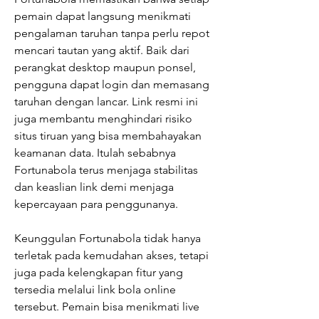
pemain dapat langsung menikmati 
pengalaman taruhan tanpa perlu repot 
mencari tautan yang aktif. Baik dari 
perangkat desktop maupun ponsel, 
pengguna dapat login dan memasang 
taruhan dengan lancar. Link resmi ini 
juga membantu menghindari risiko 
situs tiruan yang bisa membahayakan 
keamanan data. Itulah sebabnya 
Fortunabola terus menjaga stabilitas 
dan keaslian link demi menjaga 
kepercayaan para penggunanya.
Keunggulan Fortunabola tidak hanya 
terletak pada kemudahan akses, tetapi 
juga pada kelengkapan fitur yang 
tersedia melalui link bola online 
tersebut. Pemain bisa menikmati live 